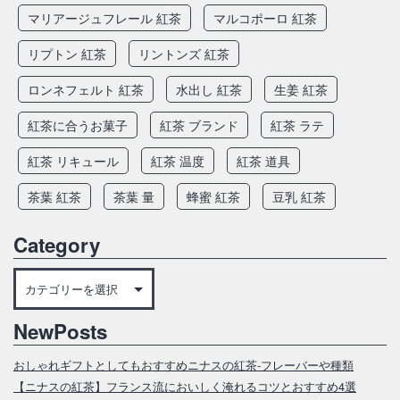
マリアージュフレール 紅茶
マルコポーロ 紅茶
リプトン 紅茶
リントンズ 紅茶
ロンネフェルト 紅茶
水出し 紅茶
生姜 紅茶
紅茶に合うお菓子
紅茶 ブランド
紅茶 ラテ
紅茶 リキュール
紅茶 温度
紅茶 道具
茶葉 紅茶
茶葉 量
蜂蜜 紅茶
豆乳 紅茶
Category
Category
NewPosts
おしゃれギフトとしてもおすすめニナスの紅茶‐フレーバーや種類
【ニナスの紅茶】フランス流においしく淹れるコツとおすすめ4選