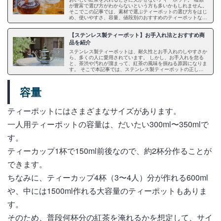
が豊富で選び方がわからないという方も多いかもしれません。
そこでこの記事では、素材で選ぶティーポットの選び方をはじ
め、使いやすさ、容量、値段別のおすすめのティーポットな
ど、ティーポットの選び方のポイントについてご紹介します。
ぜひ参考にして、あなたにぴったりのアイテムを見つけてくだ
【ステンレス製ティーポット】お手入れ法とおすすめ商
さい。
品を紹介
ステンレス製ティーポットは、耐久性とお手入れのしやすさか
ら、多くの人に愛用されています。 しかし、お手入れを怠る
と、茶渋や汚れが溜まって、紅茶の風味を損ねる原因になりま
す。 そこで本記事では、ステンレス製ティーポットの正しい
お手入れ方法と、おすすめ商品を紹介していきます。 ぜひ、
本記事を参考に、長く愛用できるステンレス製ティーポットを
手に入れましょう。
容量
ティーポットにはさまざまなサイズがあります。
一人用ティーポットの容量は、だいたい300ml〜350mlで
す。
ティーカップ1杯で150ml前後なので、約2杯分作ることが
できます。
ちなみに、ティーカップ4杯（3〜4人）分が作れる600ml
や、中には1500ml作れる大容量のティーポットもありま
す。
そのため、普段何杯分の紅茶を淹れるかを想定して、サイ