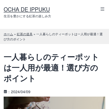
コ
OCHA DE IPPUKU
ン
テ
生活を豊かにする紅茶の楽しみ方
ン
ツ
ホーム
»
紅茶の道具
»
一人暮らしのティーポットは一人用が最適！選
へ
び方のポイント
ス
キ
一人暮らしのティーポット
ッ
プ
は一人用が最適！選び方の
ポイント
：2024/04/09