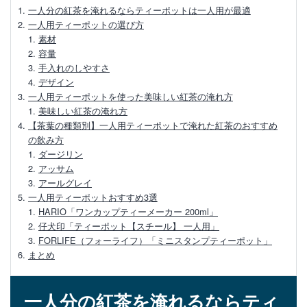
【ホーローティーポット】メリットや選び
一人分の紅茶を淹れるならティーポットは一人用が最適
方、お手入れ方法
一人用ティーポットの選び方
素材
容量
美味しい紅茶を入れるためのティーポット
手入れのしやすさ
の選び方と使い方
デザイン
一人用ティーポットを使った美味しい紅茶の淹れ方
ティーポットとティーバッグでおいしい紅
美味しい紅茶の淹れ方
茶を淹れる方法
【茶葉の種類別】一人用ティーポットで淹れた紅茶のおすすめ
の飲み方
ダージリン
【ティーポットの選び方】素材や種類で選
アッサム
ぶおすすめティーポット
アールグレイ
一人用ティーポットおすすめ3選
【初心者向け】紅茶のおいしい入れ方と持
HARIO「ワンカップティーメーカー 200ml」
っておくべき道具3点
仔犬印「ティーポット【スチール】 一人用」
FORLIFE（フォーライフ）「ミニスタンプティーポット」
まとめ
ティーポットのおすすめを種類別でご紹
介！選ぶポイント
一人分の紅茶を淹れるならティ