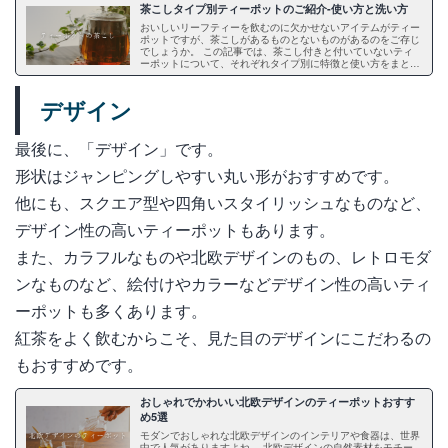
茶こしタイプ別ティーポットのご紹介-使い方と洗い方
おいしいリーフティーを飲むのに欠かせないアイテムがティー
ポットですが、茶こしがあるものとないものがあるのをご存じ
でしょうか。 この記事では、茶こし付きと付いていないティ
ーポットについて、それぞれタイプ別に特徴と使い方をまとめ
ました。 また、いつも清潔にしておきたい茶こしの簡単な洗
い方についてもご紹介します。
デザイン
最後に、「デザイン」です。
形状はジャンピングしやすい丸い形がおすすめです。
他にも、スクエア型や四角いスタイリッシュなものなど、
デザイン性の高いティーポットもあります。
また、カラフルなものや北欧デザインのもの、レトロモダ
ンなものなど、絵付けやカラーなどデザイン性の高いティ
ーポットも多くあります。
紅茶をよく飲むからこそ、見た目のデザインにこだわるの
もおすすめです。
おしゃれでかわいい北欧デザインのティーポットおすす
め5選
モダンでおしゃれな北欧デザインのインテリアや食器は、世界
中で人気がありますよね。 北欧デザインの自然素材をモチー