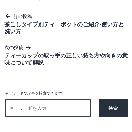
投
前の投稿
茶こしタイプ別ティーポットのご紹介-使い方と
稿
洗い方
ナ
ビ
次の投稿
ゲ
ティーカップの取っ手の正しい持ち方や向きの意
味について解説
ー
シ
ョ
ン
キーワードで記事を検索できます。