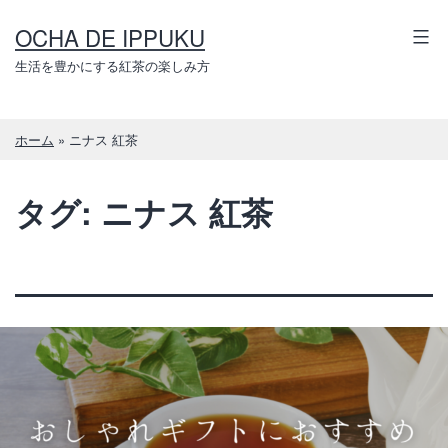
コ
OCHA DE IPPUKU
ン
テ
生活を豊かにする紅茶の楽しみ方
ン
ツ
ホーム
»
ニナス 紅茶
へ
ス
タグ:
ニナス 紅茶
キ
ッ
プ