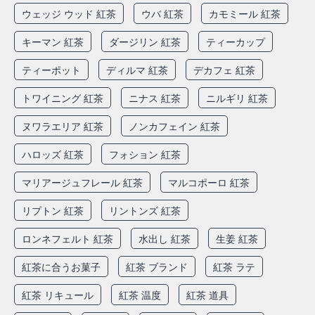
ウェッジ ウッド 紅茶
ウバ 紅茶
カモミール 紅茶
キーマン 紅茶
ダージリン 紅茶
ティーカップ
ティーポット
ディルマ 紅茶
デカフェ 紅茶
トワイニング 紅茶
ニナス 紅茶
ニルギリ 紅茶
ヌワラエリア 紅茶
ノンカフェイン 紅茶
ハロッズ 紅茶
フォション 紅茶
マリアージュフレール 紅茶
マルコポーロ 紅茶
リプトン 紅茶
リントンズ 紅茶
ロンネフェルト 紅茶
水出し 紅茶
生姜 紅茶
紅茶に合うお菓子
紅茶 ブランド
紅茶 ラテ
紅茶 リキュール
紅茶 温度
紅茶 道具