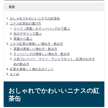
美味しく淹れるコツや、おすすめの紅茶、美味しい飲み方や紅
茶に合うスイーツなどもご紹介します。
【ハロッズ紅茶の魅力】購入方法やおすす
目次
めの銘柄をご紹介
おしゃれでかわいいニナスの紅茶缶
ハロッズの紅茶はどこで買える？おすすめ
ニナス紅茶缶の選び方
銘柄3選
リーフ（茶葉）かティーバッグかで選ぶ
缶のデザインで選ぶ
茶葉から選ぶ
ハロッズで人気の高い【No.14】味や特
ニナス紅茶の美味しい淹れ方・飲み方
徴、おいしい淹れ方
茶葉の美味しい淹れ方・飲み方
ティーバッグの美味しい淹れ方・飲み方
【大人気】リントンズの紅茶缶のデザイン
人気フレーバー「マリー・アントワネット」紅茶のおすす
やおすすめの購入方法
めの飲み方
紅茶を美味しく淹れるポイント
まとめ
【ニナスの紅茶】口コミで人気のフレーバ
ーとおすすめの飲み方
おしゃれでかわいいニナスの紅
茶缶