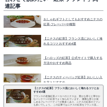
連記事
おしゃれギフトとしてもおすすめニナスの
紅茶‐フレーバーや種類
【ニナスの紅茶】フランス流においしく淹
れるコツとおすすめ4選
【ハロッズの紅茶】公式サイトで購入する
方法やおすすめ商品
【ニナスのティーバッグ紅茶】おいしい入
れ方とおすすめ
【ニナスの紅茶】フランス流においしく淹れるコツとお
すすめ4選
ハロッズの紅茶の魅力とギフトにおすすめ
フランスの老舗紅茶メーカーのニナスは、豊かな香りと華やか
なパッケージの紅茶でよく知られています。 優雅な香りが楽
の紅茶4選
しめるフレーバーティーが数多くあり、ニナスの紅茶のファン
も多いでしょう。 この記事ではニナスの紅茶をフランス流で