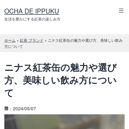
コ
OCHA DE IPPUKU
ン
テ
生活を豊かにする紅茶の楽しみ方
ン
ツ
ホーム
»
紅茶 ブランド
»
ニナス紅茶缶の魅力や選び方、美味しい飲み
へ
方について
ス
キ
ニナス紅茶缶の魅力や選び
ッ
プ
方、美味しい飲み方につい
て
：2024/05/07