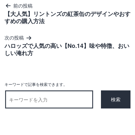
投
前の投稿
【大人気】リントンズの紅茶缶のデザインやおす
稿
すめの購入方法
ナ
ビ
次の投稿
ゲ
ハロッズで人気の高い【No.14】味や特徴、おい
しい淹れ方
ー
シ
ョ
ン
キーワードで記事を検索できます。