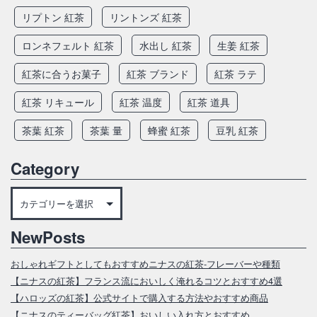
リプトン 紅茶
リントンズ 紅茶
ロンネフェルト 紅茶
水出し 紅茶
生姜 紅茶
紅茶に合うお菓子
紅茶 ブランド
紅茶 ラテ
紅茶 リキュール
紅茶 温度
紅茶 道具
茶葉 紅茶
茶葉 量
蜂蜜 紅茶
豆乳 紅茶
Category
Category
NewPosts
おしゃれギフトとしてもおすすめニナスの紅茶‐フレーバーや種類
【ニナスの紅茶】フランス流においしく淹れるコツとおすすめ4選
【ハロッズの紅茶】公式サイトで購入する方法やおすすめ商品
【ニナスのティーバッグ紅茶】おいしい入れ方とおすすめ