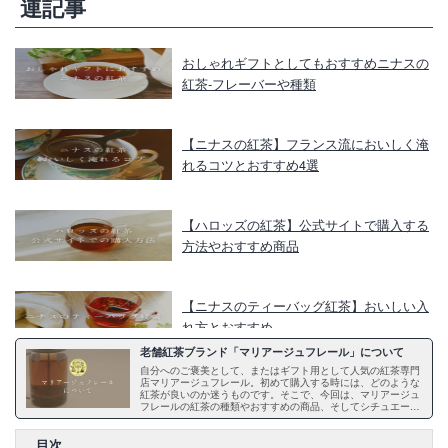
連記事
おしゃれギフトとしてもおすすめニナスの
紅茶‐フレーバーや種類
【ニナスの紅茶】フランス流においしく淹
れるコツとおすすめ4選
【ハロッズの紅茶】公式サイトで購入する
方法やおすすめ商品
【ニナスのティーバッグ紅茶】おいしい入
れ方とおすすめ
老舗紅茶ブランド「マリアージュフレール」について
自分へのご褒美として、またはギフト用として人気の紅茶専門
ハロッズの紅茶の魅力とギフトにおすすめ
店マリアージュフレール。初めて購入する時には、どのような
紅茶が良いのか迷うものです。そこで、今回は、マリアージュ
の紅茶4選
フレールの紅茶の種類やおすすめの商品、そしてシチュエーシ
ョン別に贈れる紅茶の種類を厳選してご紹介します。また、マ
リアージュフレールの商品を購入する方法や、おいしい紅茶の
入れ方などについても触れていますので、ぜひ一度ご覧くださ
目次