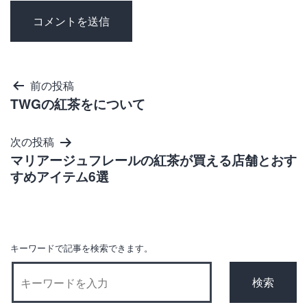
投
前の投稿
TWGの紅茶をについて
稿
ナ
次の投稿
ビ
マリアージュフレールの紅茶が買える店舗とおす
ゲ
すめアイテム6選
ー
シ
ョ
キーワードで記事を検索できます。
ン