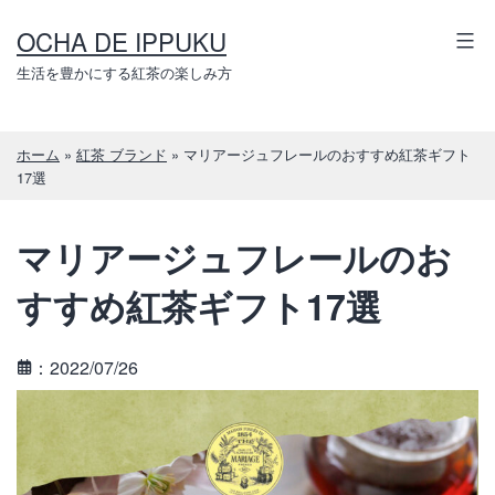
コ
OCHA DE IPPUKU
ン
テ
生活を豊かにする紅茶の楽しみ方
ン
ツ
ホーム
»
紅茶 ブランド
»
マリアージュフレールのおすすめ紅茶ギフト
へ
17選
ス
キ
マリアージュフレールのお
ッ
プ
すすめ紅茶ギフト17選
：2022/07/26