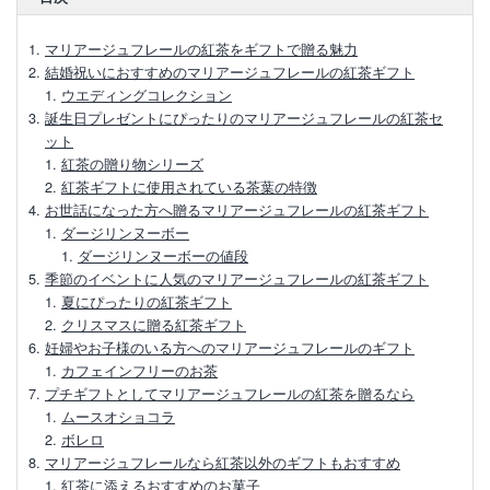
【ハロッズ紅茶の魅力】購入方法やおすす
い。
めの銘柄をご紹介
マリアージュフレールの紅茶をギフトで贈る魅力
結婚祝いにおすすめのマリアージュフレールの紅茶ギフト
ハロッズの紅茶はどこで買える？おすすめ
ウエディングコレクション
銘柄3選
誕生日プレゼントにぴったりのマリアージュフレールの紅茶セ
ット
紅茶の贈り物シリーズ
ハロッズで人気の高い【No.14】味や特
紅茶ギフトに使用されている茶葉の特徴
徴、おいしい淹れ方
お世話になった方へ贈るマリアージュフレールの紅茶ギフト
ダージリンヌーボー
ニナス紅茶缶の魅力や選び方、美味しい飲
ダージリンヌーボーの値段
み方について
季節のイベントに人気のマリアージュフレールの紅茶ギフト
夏にぴったりの紅茶ギフト
【大人気】リントンズの紅茶缶のデザイン
クリスマスに贈る紅茶ギフト
やおすすめの購入方法
妊婦やお子様のいる方へのマリアージュフレールのギフト
カフェインフリーのお茶
プチギフトとしてマリアージュフレールの紅茶を贈るなら
ムースオショコラ
ボレロ
マリアージュフレールなら紅茶以外のギフトもおすすめ
紅茶に添えるおすすめのお菓子