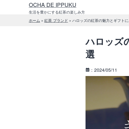
コ
OCHA DE IPPUKU
ン
生活を豊かにする紅茶の楽しみ方
テ
ホーム
»
紅茶 ブランド
»
ハロッズの紅茶の魅力とギフトに
ン
ツ
ハロッズ
へ
ス
選
キ
ッ
：2024/05/11
プ