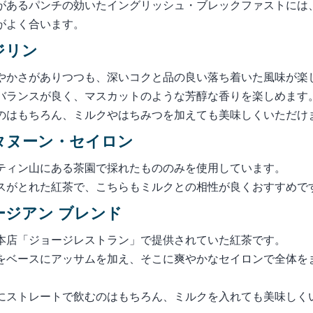
があるパンチの効いたイングリッシュ・ブレックファストには
がよく合います。
ージリン
やかさがありつつも、深いコクと品の良い落ち着いた風味が楽
バランスが良く、マスカットのような芳醇な香りを楽しめます
のはもちろん、ミルクやはちみつを加えても美味しくいただけ
アフタヌーン・セイロン
ティン山にある茶園で採れたもののみを使用しています。
スがとれた紅茶で、こちらもミルクとの相性が良くおすすめで
ョージアン ブレンド
本店「ジョージレストラン」で提供されていた紅茶です。
をベースにアッサムを加え、そこに爽やかなセイロンで全体を
。
にストレートで飲むのはもちろん、ミルクを入れても美味しく