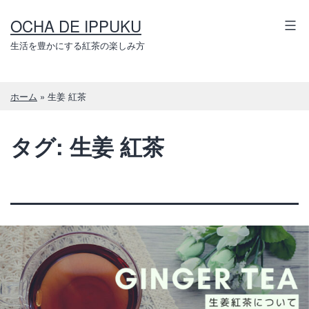
コ
OCHA DE IPPUKU
ン
テ
生活を豊かにする紅茶の楽しみ方
ン
ツ
ホーム
»
生姜 紅茶
へ
ス
タグ:
生姜 紅茶
キ
ッ
プ