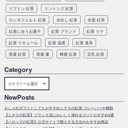
リプトン 紅茶
リントンズ 紅茶
ロンネフェルト 紅茶
水出し 紅茶
生姜 紅茶
紅茶に合うお菓子
紅茶 ブランド
紅茶 ラテ
紅茶 リキュール
紅茶 温度
紅茶 道具
茶葉 紅茶
茶葉 量
蜂蜜 紅茶
豆乳 紅茶
Category
Category
NewPosts
おしゃれギフトとしてもおすすめニナスの紅茶‐フレーバーや種類
【ニナスの紅茶】フランス流においしく淹れるコツとおすすめ4選
【ハロッズの紅茶】公式サイトで購入する方法やおすすめ商品