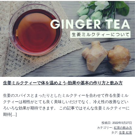
生姜ミルクティーで体を温めよう-効果や基本の作り方と飲み方
生姜のスパイスとまったりとしたミルクティーを合わせて作る生姜ミル
クティーは相性がとても良く美味しいだけでなく、冷え性の改善などい
ろいろな効果が期待できます。 この記事ではそんな生姜ミルクティーに
期待[...]
投稿日:
2022年5月27日
カテゴリー:
紅茶の飲み方
タグ:
生姜 紅茶