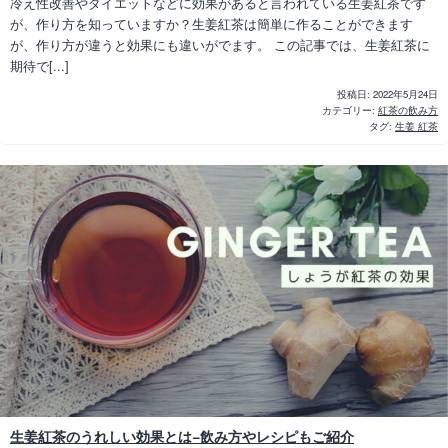
冷え性改善やダイエットなどに効果があると言われている生姜紅茶です
が、作り方を知っていますか？生姜紅茶は簡単に作ることができます
が、作り方が違うと効果にも違いがでます。 この記事では、生姜紅茶に
期待で[...]
投稿日:
2022年5月24日
カテゴリー:
紅茶の飲み方
タグ:
生姜 紅茶
生姜紅茶のうれしい効果とは−飲み方やレシピもご紹介