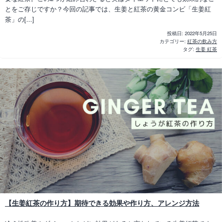
とをご存じですか？今回の記事では、生姜と紅茶の黄金コンビ「生姜紅
茶」の[...]
投稿日:
2022年5月25日
カテゴリー:
紅茶の飲み方
タグ:
生姜 紅茶
【生姜紅茶の作り方】期待できる効果や作り方、アレンジ方法