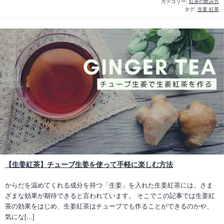
カテゴリー:
紅茶の飲み方
タグ:
生姜 紅茶
【生姜紅茶】チューブ生姜を使って手軽に楽しむ方法
からだを温めてくれる成分を持つ「生姜」を入れた生姜紅茶には、さま
ざまな効果が期待できると言われています。 そこでこの記事では生姜紅
茶の効果をはじめ、生姜紅茶はチューブでも作ることができるのかや、
気にな[...]