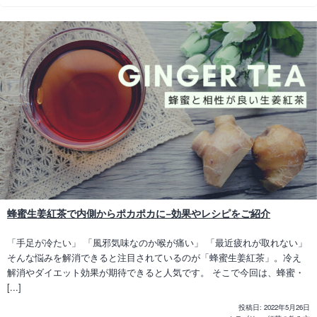
蜂蜜生姜紅茶で内側からポカポカに−効果やレシピをご紹介
「手足が冷たい」 「風邪気味なのか喉が痛い」 「最近疲れが取れない」
そんな悩みを解消できると注目されているのが「蜂蜜生姜紅茶」。冷え
解消やダイエット効果が期待できると人気です。 そこで今回は、蜂蜜・
[...]
投稿日:
2022年5月26日