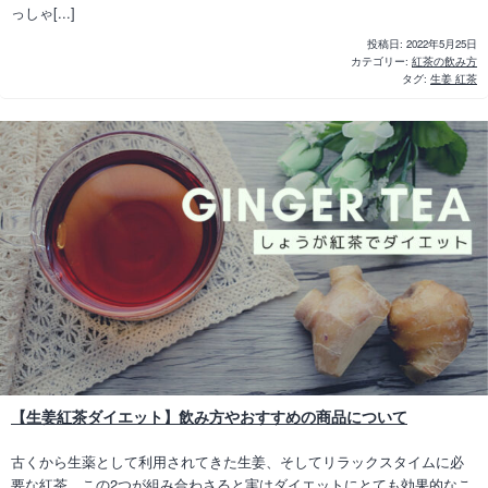
っしゃ[...]
投稿日:
2022年5月25日
カテゴリー:
紅茶の飲み方
タグ:
生姜 紅茶
【生姜紅茶ダイエット】飲み方やおすすめの商品について
古くから生薬として利用されてきた生姜、そしてリラックスタイムに必
要な紅茶。この2つが組み合わさると実はダイエットにとても効果的なこ