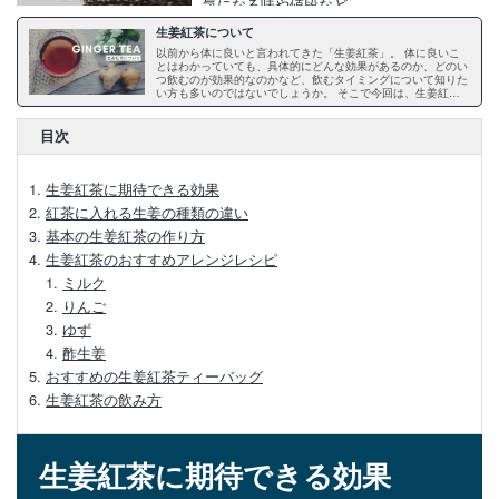
気になる味や値段など
生姜紅茶について
以前から体に良いと言われてきた「生姜紅茶」。 体に良いこ
【紅茶ラテの作り方】アイスやスタバ風、
とはわかっていても、具体的にどんな効果があるのか、どのい
つ飲むのが効果的なのかなど、飲むタイミングについて知りた
お手軽紅茶ラテアートも
い方も多いのではないでしょうか。 そこで今回は、生姜紅茶
を飲むことで得られる効果やレシピなど、生姜紅茶について詳
しくご紹介します。 ぜひ最後までご覧ください。
目次
あずき紅茶について
生姜紅茶に期待できる効果
【圧力鍋であずき紅茶】圧力鍋の選び方と
紅茶に入れる生姜の種類の違い
おすすめ7点
基本の生姜紅茶の作り方
生姜紅茶のおすすめアレンジレシピ
ミルク
【あずき紅茶の作り方】簡単な作り方とお
りんご
すすめのアレンジ方法
ゆず
酢生姜
あずき紅茶のダイエットの効果を高める飲
おすすめの生姜紅茶ティーバッグ
み方タイミング
生姜紅茶の飲み方
【あずき紅茶の効果】驚きの栄養成分がた
生姜紅茶に期待できる効果
っぷり