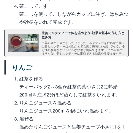
茶こしでこす
茶こしを使ってこしながらカップに注ぎ、はちみつ
や砂糖をいれて完成です。
生姜ミルクティーで体を温めよう-効果や基本の作り方と
飲み方
生姜のスパイスとまったりとしたミルクティーを合わせて作る
生姜ミルクティーは相性がとても良く美味しいだけでなく、冷
え性の改善などいろいろな効果が期待できます。 この記事で
はそんな生姜ミルクティーに期待できる効果や生姜ミルクティ
ーを作るのにおすすめの茶葉、生姜チューブなら簡単に作れる
ことについてをご紹介します。 おすすめの作り方や飲み方も
ご紹介するのでぜひ参考にし生姜ミルクティーを楽しみましょ
りんご
う。
紅茶を作る
ティーバッグ2～3個か紅茶の葉小さじ2に熱湯
200mlを注ぎ2分ほど蒸らして紅茶をいれます。
りんごジュースを温める
りんごジュース200mlを鍋にいれ温めます。
混ぜる
温めたりんごジュースと生姜チューブ小さじ1を1