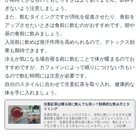
ぎないよう注意しましょう。
また、飲むタイミングですが消化を促進させたり、食欲を
アップさせたいときは食前に飲むのがおすすめです。朝や
昼の食前に飲みましょう。
入浴前に飲めば発汗作用を高められるので、デトックス効
果も期待できます。
冷えが気になる場合寝る前に飲むことで体が暖まるのでお
すすめですが、カフェインによって眠りにつけない方もい
るので飲む時間には注意が必要です。
自分のスタイルに合わせて生姜紅茶を取り入れ、健康的な
体を手に入れましょう。
生姜紅茶は寝る前に飲んでも良い？効果的な飲み方とタ
イミング
生姜紅茶は、おいしいだけでなく、女性に嬉しいさまざまな健
康効果も期待できる飲み物です。 しかしカフェインが入って
いるので、生姜紅茶を寝る前に飲んで良いのか、飲むタイミン
グなど迷ってしまう方もいらっしゃるでしょう。 この記事で
は、生姜紅茶の効果についてご説明した上で、いつ飲んだら効
果的なのか、また1日に何杯まで飲んで良いのかなどご紹介し
ます。目的に合った飲み方で、生姜紅茶の効果を最大限に活用