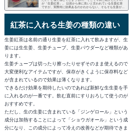
が「生姜紅茶」。 以前から体に良いと言われている生姜紅茶
ですが、実際何に効果あるのかわからない、そもそも生姜が苦
手という方も多いと思います。 この記事を読めば、きっと生
姜紅茶を飲みたくなるはず！ 様々な効果をもたらす生姜紅茶
について詳しくご紹介します。
紅茶に入れる生姜の種類の違い
生姜紅茶は名前の通り生姜を紅茶に入れて飲みますが、生
姜には生生姜、生姜チューブ、生姜パウダーなど種類があ
ります。
生姜チューブは切ったり擦ったりせずそのまま使えるので
大変便利なアイテムですが、保存がきくように保存料など
が含まれているので効果は薄くなります。
できるだけ効果を期待したいのであれば新鮮な生生姜を手
に入れるのが一番です。飲む直前にすりおろして使うのが
おすすめです。
ただし、生の生姜に含まれている「ジンゲロール」という
成分は加熱することによって「ショウガオール」という成
分になり、この成分によって冷えの改善などが期待できま