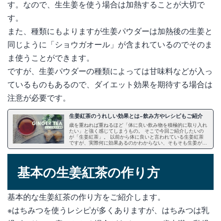
す。なので、生生姜を使う場合は加熱することが大切で
す。
また、種類にもよりますが生姜パウダーは加熱後の生姜と
同じように「ショウガオール」が含まれているのでそのま
ま使うことができます。
ですが、生姜パウダーの種類によっては甘味料などが入っ
ているものもあるので、ダイエット効果を期待する場合は
注意が必要です。
生姜紅茶のうれしい効果とは−飲み方やレシピもご紹介
歳を重ねれば重ねるほど「体に良い飲み物を積極的に取り入れ
たい」と強く感じてしまうもの。 そこで今回ご紹介したいの
が「生姜紅茶」。 以前から体に良いと言われている生姜紅茶
ですが、実際何に効果あるのかわからない、そもそも生姜が苦
手という方も多いと思います。 この記事を読めば、きっと生
姜紅茶を飲みたくなるはず！ 様々な効果をもたらす生姜紅茶
について詳しくご紹介します。
基本の生姜紅茶の作り方
基本的な生姜紅茶の作り方をご紹介します。
※はちみつを使うレシピが多くありますが、はちみつは乳