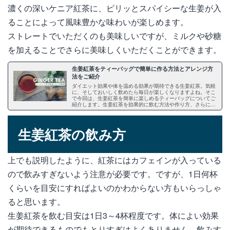
濃くの深いケニア紅茶に、ピリッとスパイシーな生姜が入
ることによって風味豊かな味わいが楽しめます。
ストレートでいただくのも美味しいですが、ミルクや砂糖
を加えることでさらに美味しくいただくことができます。
生姜紅茶をティーバッグで簡単に作る方法とアレンジ方
法をご紹介
ダイエット効果や体を温める効果が期待できる生姜紅茶。気軽
に、そしておいしく飲めたら毎日が楽しくなりますよね。そこ
で今回は、生姜紅茶を簡単に楽しめるティーバッグについてご
紹介します。生姜紅茶を効果的に飲む方法や作り方、さらにア
レンジレシピと市販されている人気の生姜紅茶ティーバッグ、
持ち歩き方などについて詳しくお伝えしますので、ぜひ一度ご
覧ください。
生姜紅茶の飲み方
上でも説明したように、紅茶にはカフェインが入っている
ので飲みすぎないよう注意が必要です。ですが、1日何杯
くらいを目安にすればよいのかわからない方もいらっしゃ
ると思います。
生姜紅茶を飲む目安は1日3～4杯程度です。体によい効果
が期待できるものでもとりすぎはよくありません。飲みす