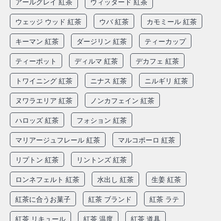
アールグレイ 紅茶
ウィッタード 紅茶
ウェッジ ウッド 紅茶
ウバ 紅茶
カモミール 紅茶
キーマン 紅茶
ダージリン 紅茶
ティーカップ
ティーポット
ディルマ 紅茶
デカフェ 紅茶
トワイニング 紅茶
ニナス 紅茶
ニルギリ 紅茶
ヌワラエリア 紅茶
ノンカフェイン 紅茶
ハロッズ 紅茶
フォション 紅茶
マリアージュフレール 紅茶
マルコポーロ 紅茶
リプトン 紅茶
リントンズ 紅茶
ロンネフェルト 紅茶
水出し 紅茶
生姜 紅茶
紅茶に合うお菓子
紅茶 ブランド
紅茶 ラテ
紅茶 リキュール
紅茶 温度
紅茶 道具