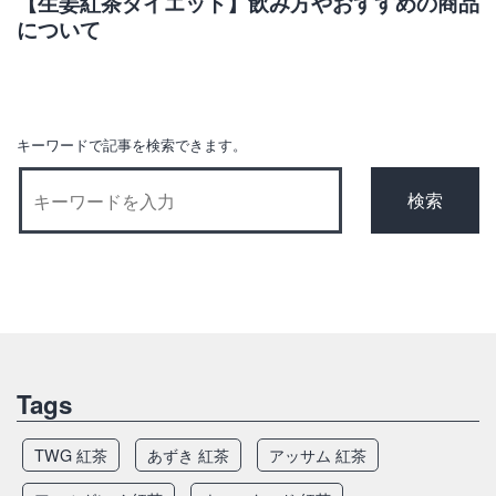
ゲ
【生姜紅茶ダイエット】飲み方やおすすめの商品
について
ー
シ
ョ
ン
キーワードで記事を検索できます。
Tags
TWG 紅茶
あずき 紅茶
アッサム 紅茶