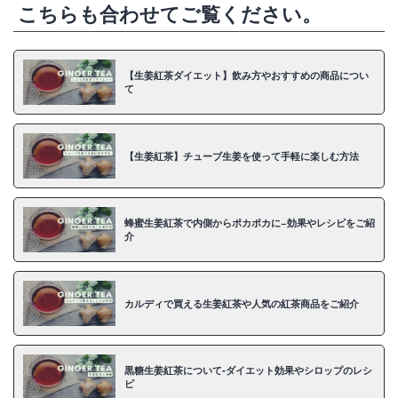
しましょう。
こちらも合わせてご覧ください。
【生姜紅茶ダイエット】飲み方やおすすめの商品につい
て
【生姜紅茶】チューブ生姜を使って手軽に楽しむ方法
蜂蜜生姜紅茶で内側からポカポカに−効果やレシピをご紹
介
カルディで買える生姜紅茶や人気の紅茶商品をご紹介
黒糖生姜紅茶について‐ダイエット効果やシロップのレシ
ピ