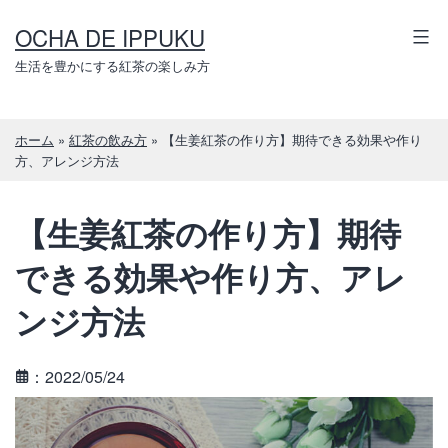
コ
OCHA DE IPPUKU
ン
テ
生活を豊かにする紅茶の楽しみ方
ン
ツ
ホーム
»
紅茶の飲み方
»
【生姜紅茶の作り方】期待できる効果や作り
へ
方、アレンジ方法
ス
キ
【生姜紅茶の作り方】期待
ッ
プ
できる効果や作り方、アレ
ンジ方法
：2022/05/24