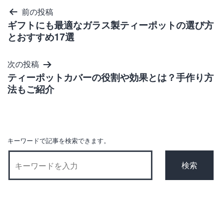
投
前の投稿
ギフトにも最適なガラス製ティーポットの選び方
稿
とおすすめ17選
ナ
ビ
次の投稿
ゲ
ティーポットカバーの役割や効果とは？手作り方
法もご紹介
ー
シ
ョ
ン
キーワードで記事を検索できます。