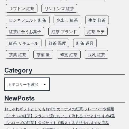
リプトン 紅茶
リントンズ 紅茶
ロンネフェルト 紅茶
水出し 紅茶
生姜 紅茶
紅茶に合うお菓子
紅茶 ブランド
紅茶 ラテ
紅茶 リキュール
紅茶 温度
紅茶 道具
茶葉 紅茶
茶葉 量
蜂蜜 紅茶
豆乳 紅茶
Category
Category
NewPosts
おしゃれギフトとしてもおすすめニナスの紅茶‐フレーバーや種類
【ニナスの紅茶】フランス流においしく淹れるコツとおすすめ4選
【ハロッズの紅茶】公式サイトで購入する方法やおすすめ商品