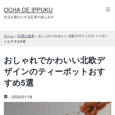
コ
OCHA DE IPPUKU
ン
テ
生活を豊かにする紅茶の楽しみ方
ン
ツ
ホーム
»
紅茶の道具
»
おしゃれでかわいい北欧デザインのティーポッ
へ
トおすすめ5選
ス
キ
おしゃれでかわいい北欧デ
ッ
プ
ザインのティーポットおす
すめ5選
：2024/01/18