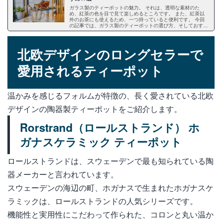
ガラス製のティーポットの魅力。 それは、透明な素材のた
め、紅茶の色を目で見て楽しめるところです。 また、紅茶以
外のお茶にも使えるため、一つ持っていると便利です。 今回
の記事では、ガラス製のティーポットの選び方、そしておすす
めのガラス製のティーポットについてご紹介します。 これか
ら、ガラス製のティーポットの購入を考えている方は、ぜひ一
度ご覧ください。
北欧デザインのロングセラーで
愛用されるティーポット
温かみを感じるフォルムが特徴の、長く愛されている北欧
デザインの陶器製ティーポットをご紹介します。
Rorstrand（ロールストランド） ホ
ガナスケラミック ティーポット
ロールストランドは、スウェーデンで最も知られている陶
器メーカーと言われています。
スウェーデンの海辺の町、ホガナスで生まれたホガナスケ
ラミックは、ロールストランドの人気シリーズです。
機能性と実用性にこだわって作られた、コロンと丸い温か