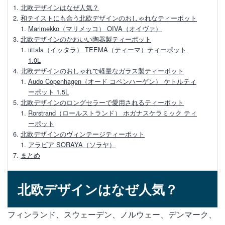
直火可能なティーポットのメリットや選び
北欧デザインはなぜ人気？
方、お手入れ方法を解説
和テイストにも合う北欧デザインのおしゃれなティーポット
Marimekko（マリメッコ） OIVA（オイヴァ）
北欧デザインのかわいい陶器製ティーポット
【ホーローティーポット】メリットや選び
iittala（イッタラ） TEEMA（ティーマ）ティーポット
方、お手入れ方法
1.0L
北欧デザインのおしゃれで軽量なガラス製ティーポット
美味しい紅茶を入れるためのティーポット
Audo Copenhagen（オード コペンハーゲン） ケトルティ
の選び方と使い方
ーポット 1.5L
北欧デザインのロングセラーで愛用されるティーポット
ティーポットとティーバッグでおいしい紅
Rorstrand（ロールストランド） ホガナスケラミック ティ
茶を淹れる方法
ーポット
北欧デザインのヴィンテージティーポット
アラビア SORAYA（ソラヤ）
【ティーポットの選び方】素材や種類で選
まとめ
ぶおすすめティーポット
【初心者向け】紅茶のおいしい入れ方と持
北欧デザインはなぜ人気？
っておくべき道具3点
フィンランド、スウェーデン、ノルウェー、デンマーク、