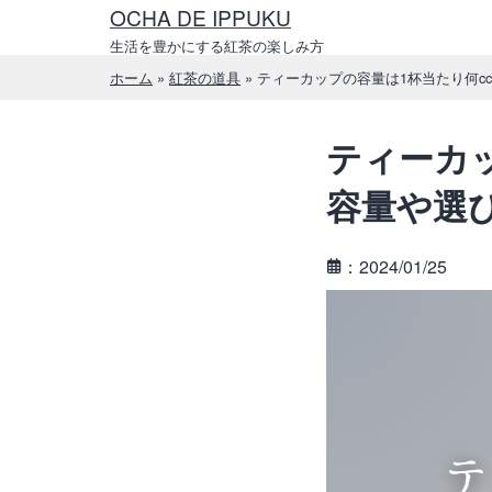
コ
OCHA DE IPPUKU
ン
生活を豊かにする紅茶の楽しみ方
テ
ホーム
»
紅茶の道具
»
ティーカップの容量は1杯当たり何c
ン
ツ
ティーカ
へ
ス
容量や選
キ
ッ
：2024/01/25
プ