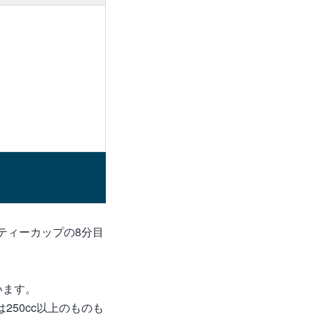
ティーカップの8分目
います。
50cc以上のものも