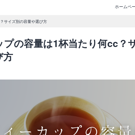
ホームペ
c？サイズ別の容量や選び方
ップの容量は1杯当たり何cc？
び方