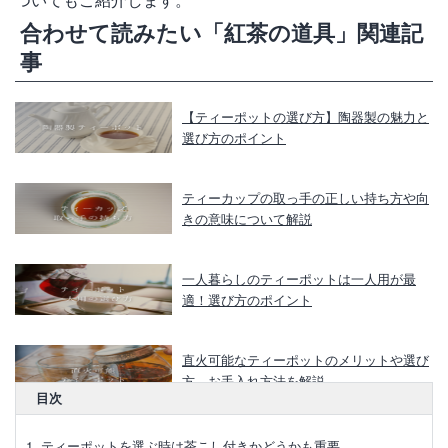
合わせて読みたい「紅茶の道具」関連記
事
【ティーポットの選び方】陶器製の魅力と
選び方のポイント
ティーカップの取っ手の正しい持ち方や向
きの意味について解説
一人暮らしのティーポットは一人用が最
適！選び方のポイント
直火可能なティーポットのメリットや選び
方、お手入れ方法を解説
目次
【ホーローティーポット】メリットや選び
ティーポットを選ぶ時は茶こし付きかどうかも重要