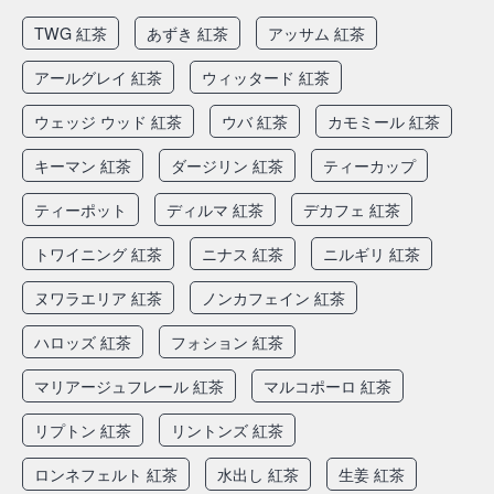
TWG 紅茶
あずき 紅茶
アッサム 紅茶
アールグレイ 紅茶
ウィッタード 紅茶
ウェッジ ウッド 紅茶
ウバ 紅茶
カモミール 紅茶
キーマン 紅茶
ダージリン 紅茶
ティーカップ
ティーポット
ディルマ 紅茶
デカフェ 紅茶
トワイニング 紅茶
ニナス 紅茶
ニルギリ 紅茶
ヌワラエリア 紅茶
ノンカフェイン 紅茶
ハロッズ 紅茶
フォション 紅茶
マリアージュフレール 紅茶
マルコポーロ 紅茶
リプトン 紅茶
リントンズ 紅茶
ロンネフェルト 紅茶
水出し 紅茶
生姜 紅茶