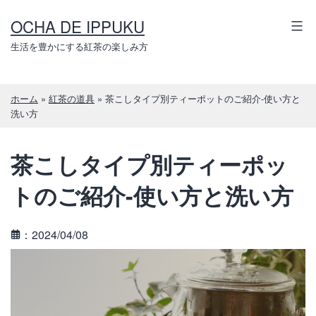
コ
OCHA DE IPPUKU
ン
テ
生活を豊かにする紅茶の楽しみ方
ン
ツ
ホーム
»
紅茶の道具
»
茶こしタイプ別ティーポットのご紹介-使い方と
へ
洗い方
ス
キ
茶こしタイプ別ティーポッ
ッ
プ
トのご紹介-使い方と洗い方
：2024/04/08