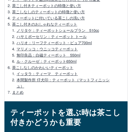
方、お手入れ方法
茶こし付きティーポットの特徴と使い方
茶こしなしのティーポットの特徴と使い方
ティーポットに付いている茶こしの洗い方
美味しい紅茶を入れるためのティーポット
茶こし付きのおしゃれなティーポット
の選び方と使い方
ノリタケ：ティーポットシェールブラン 510cc
ハサミポーセリン：ティーポット トール
ティーポットとティーバッグでおいしい紅
ハリオ：リーフティーポット・ピュア700ml
茶を淹れる方法
マリメッコ：ウニッコティーポット
無印良品：白磁ティーポット 550ml
【ティーポットの選び方】素材や種類で選
ル・クルーゼ：ティーポット650ml
ぶおすすめティーポット
茶こしなしのかわいいティーポット
イッタラ：ティーマ ティーポット
本間製作所 仔犬印：ティーポット（マットフィニッシ
【初心者向け】紅茶のおいしい入れ方と持
ュ）
っておくべき道具3点
まとめ
ティーポットのおすすめを種類別でご紹
介！選ぶポイント
ティーポットを選ぶ時は茶こし
付きかどうかも重要