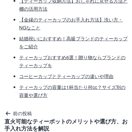
【ティーカップ収納方法】おしゃれに見せる方法と
棚の活用方法
【金縁のティーカップのお手入れ方法】洗い方・
NGなこと
結婚祝いにおすすめ！高級ブランドのティーカップ
をご紹介
ティーカップおすすめ6選！贈り物ならブランドの
ティーカップを
コーヒーカップとティーカップの違いや理由
ティーカップの容量は1杯当たり何cc？サイズ別の
容量や選び方
投
前の投稿
直火可能なティーポットのメリットや選び方、お
稿
手入れ方法を解説