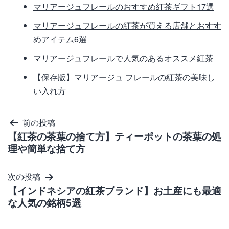
マリアージュフレールのおすすめ紅茶ギフト17選
マリアージュフレールの紅茶が買える店舗とおすす
めアイテム6選
マリアージュフレールで人気のあるオススメ紅茶
【保存版】マリアージュ フレールの紅茶の美味し
い入れ方
投
前の投稿
【紅茶の茶葉の捨て方】ティーポットの茶葉の処
稿
理や簡単な捨て方
ナ
ビ
次の投稿
ゲ
【インドネシアの紅茶ブランド】お土産にも最適
な人気の銘柄5選
ー
シ