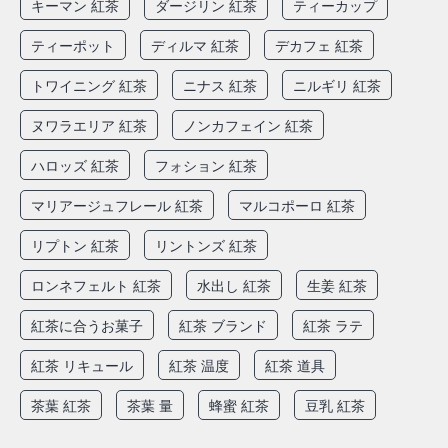
キーマン 紅茶
ダージリン 紅茶
ティーカップ
ティーポット
ディルマ 紅茶
デカフェ 紅茶
トワイニング 紅茶
ニナス 紅茶
ニルギリ 紅茶
ヌワラエリア 紅茶
ノンカフェイン 紅茶
ハロッズ 紅茶
フォション 紅茶
マリアージュフレール 紅茶
マルコポーロ 紅茶
リプトン 紅茶
リントンズ 紅茶
ロンネフェルト 紅茶
水出し 紅茶
生姜 紅茶
紅茶に合うお菓子
紅茶 ブランド
紅茶 ラテ
紅茶 リキュール
紅茶 温度
紅茶 道具
茶葉 紅茶
茶葉 量
蜂蜜 紅茶
豆乳 紅茶