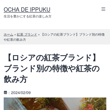
コ
OCHA DE IPPUKU
ン
テ
生活を豊かにする紅茶の楽しみ方
ン
ツ
ホーム
»
紅茶 ブランド
»
【ロシアの紅茶ブランド】ブランド別の特徴
へ
や紅茶の飲み方
ス
キ
【ロシアの紅茶ブランド】
ッ
プ
ブランド別の特徴や紅茶の
飲み方
：2024/02/09