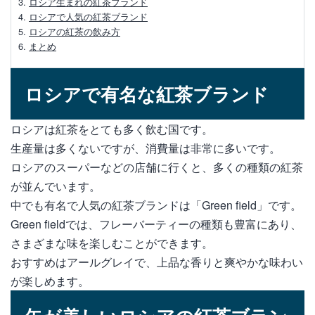
ロシア生まれの紅茶ブランド
ロシアで人気の紅茶ブランド
【ハロッズ紅茶の魅力】購入方法やおすす
ロシアの紅茶の飲み方
めの銘柄をご紹介
まとめ
ハロッズの紅茶はどこで買える？おすすめ
銘柄3選
ロシアで有名な紅茶ブランド
ハロッズで人気の高い【No.14】味や特
ロシアは紅茶をとても多く飲む国です。
徴、おいしい淹れ方
生産量は多くないですが、消費量は非常に多いです。
ロシアのスーパーなどの店舗に行くと、多くの種類の紅茶
ニナス紅茶缶の魅力や選び方、美味しい飲
み方について
が並んでいます。
中でも有名で人気の紅茶ブランドは「Green field」です。
【大人気】リントンズの紅茶缶のデザイン
Green fieldでは、フレーバーティーの種類も豊富にあり、
やおすすめの購入方法
さまざまな味を楽しむことができます。
おすすめはアールグレイで、上品な香りと爽やかな味わい
が楽しめます。