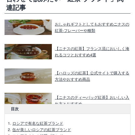
連記事
おしゃれギフトとしてもおすすめニナスの
紅茶‐フレーバーや種類
【ニナスの紅茶】フランス流においしく淹
れるコツとおすすめ4選
【ハロッズの紅茶】公式サイトで購入する
方法やおすすめ商品
【ニナスのティーバッグ紅茶】おいしい入
れ方とおすすめ
目次
ハロッズの紅茶の魅力とギフトにおすすめ
ロシアで有名な紅茶ブランド
の紅茶4選
缶が美しいロシアの紅茶ブランド