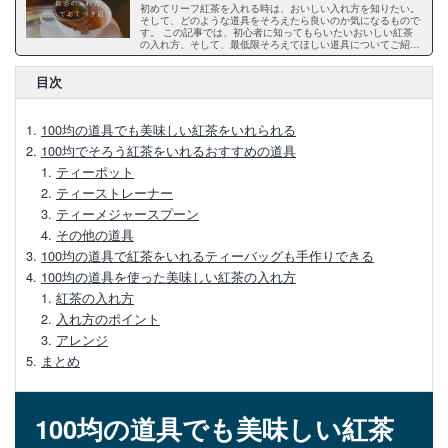
直火可能なティーポットのメリットや選び
初めてリーフ紅茶を入れる時は、おいしい入れ方を知りたい。
そして、どのような道具をそろえたら良いのか気になるもので
方、お手入れ方法を解説
す。 この記事では、初心者に知ってもらいたいおいしい紅茶
の入れ方、そして、最低限そろえてほしい道具についてご紹介
します。 また、ティーバッグをワンランクアップさせる紅茶
の入れ方もお伝えしますので、ぜひ一度ご覧ください。
【ホーローティーポット】メリットや選び
目次
方、お手入れ方法
100均の道具でも美味しい紅茶をいれられる
美味しい紅茶を入れるためのティーポット
100均でそろう紅茶をいれるおすすめの道具
の選び方と使い方
ティーポット
ティーストレーナー
ティーメジャースプーン
ティーポットとティーバッグでおいしい紅
その他の道具
茶を淹れる方法
100均の道具で紅茶をいれるティーバッグも手作りできる
100均の道具を使った美味しい紅茶の入れ方
【ティーポットの選び方】素材や種類で選
紅茶の入れ方
ぶおすすめティーポット
入れ方のポイント
アレンジ
まとめ
【初心者向け】紅茶のおいしい入れ方と持
っておくべき道具3点
100均の道具でも美味しい紅茶