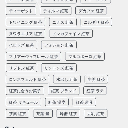
ティーポット
ディルマ 紅茶
デカフェ 紅茶
トワイニング 紅茶
ニナス 紅茶
ニルギリ 紅茶
ヌワラエリア 紅茶
ノンカフェイン 紅茶
ハロッズ 紅茶
フォション 紅茶
マリアージュフレール 紅茶
マルコポーロ 紅茶
リプトン 紅茶
リントンズ 紅茶
ロンネフェルト 紅茶
水出し 紅茶
生姜 紅茶
紅茶に合うお菓子
紅茶 ブランド
紅茶 ラテ
紅茶 リキュール
紅茶 温度
紅茶 道具
茶葉 紅茶
茶葉 量
蜂蜜 紅茶
豆乳 紅茶