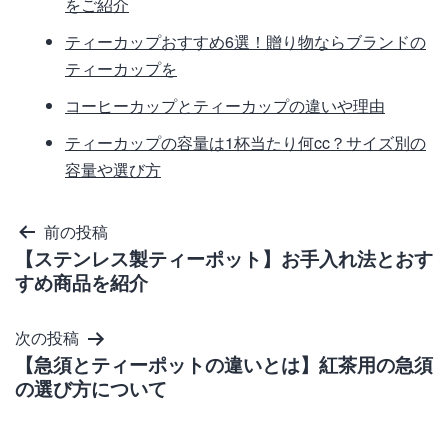
をご紹介
ティーカップおすすめ6選！贈り物ならブランドの
ティーカップを
コーヒーカップとティーカップの違いや理由
ティーカップの容量は1杯当たり何cc？サイズ別の
容量や選び方
投
前の投稿
【ステンレス製ティーポット】お手入れ法とおす
稿
すめ商品を紹介
ナ
ビ
次の投稿
ゲ
【急須とティーポットの違いとは】紅茶用の急須
の選び方について
ー
シ