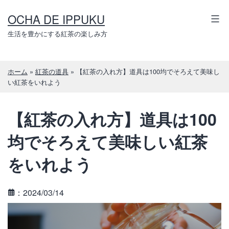
コ
OCHA DE IPPUKU
ン
テ
生活を豊かにする紅茶の楽しみ方
ン
ツ
ホーム
»
紅茶の道具
»
【紅茶の入れ方】道具は100均でそろえて美味し
へ
い紅茶をいれよう
ス
キ
【紅茶の入れ方】道具は100
ッ
プ
均でそろえて美味しい紅茶
をいれよう
：2024/03/14