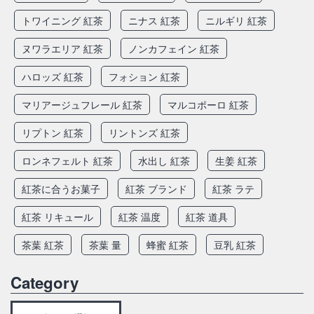
トワイニング 紅茶
ニナス 紅茶
ニルギリ 紅茶
ヌワラエリア 紅茶
ノンカフェイン 紅茶
ハロッズ 紅茶
フォション 紅茶
マリアージュフレール 紅茶
マルコポーロ 紅茶
リプトン 紅茶
リントンズ 紅茶
ロンネフェルト 紅茶
水出し 紅茶
生姜 紅茶
紅茶に合うお菓子
紅茶 ブランド
紅茶 ラテ
紅茶 リキュール
紅茶 温度
紅茶 道具
茶葉 紅茶
茶葉 量
蜂蜜 紅茶
豆乳 紅茶
Category
Category