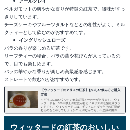
アールグレイ
ベルガモットの爽やかな香りが特徴の紅茶で、後味がすっ
きりしています。
チーズケーキやフルーツタルトなどとの相性がよく、ミル
クティーとして飲むのがおすすめです。
イングリッシュローズ
バラの香りが楽しめる紅茶です。
リーフティーの場合、バラの蕾や花びらが入っているの
で、目でも楽しめます。
バラの華やかな香りが楽しめ高級感を感じます。
ストレートで飲むのがおすすめです。
【ウィッタードのアリスの紅茶】おいしい飲み方と購入
方法
イギリスにはいくつもの有名紅茶メーカーがあります。 ウィ
ッタードも、100年以上の歴史があるイギリスの老舗紅茶ブラ
ンドです。 ウィッタードには、ギフトにもぴったりの紅茶が
あるのをご存じでしょうか？ そのなかでも、不思議の国のア
リスのキャラクターがパッケージにデザインされている紅茶が
かわいいと人気です。 今回は、ウィッタードのおいしい飲み
方や購入方法などをご紹介します。
ウィッタードの紅茶のおいしい