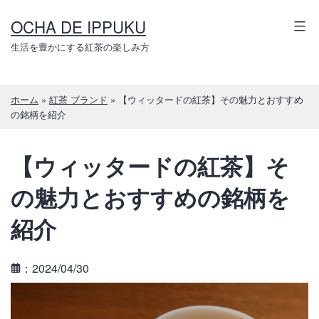
コ
OCHA DE IPPUKU
ン
テ
生活を豊かにする紅茶の楽しみ方
ン
ツ
ホーム
»
紅茶 ブランド
»
【ウィッタードの紅茶】その魅力とおすすめ
へ
の銘柄を紹介
ス
キ
【ウィッタードの紅茶】そ
ッ
プ
の魅力とおすすめの銘柄を
紹介
：2024/04/30