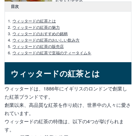
れ方とおすすめ
目次
ハロッズの紅茶の魅力とギフトにおすすめ
ウィッタードの紅茶とは
の紅茶4選
ウィッタードの紅茶の魅力
ウィッタードのおすすめの銘柄
ウィッタードの紅茶のおいしい飲み方
【ハロッズ紅茶の魅力】購入方法やおすす
ウィッタードの紅茶の販売店
めの銘柄をご紹介
ウィッタードの紅茶で至福のティータイムを
ハロッズの紅茶はどこで買える？おすすめ
銘柄3選
ウィッタードの紅茶とは
ハロッズで人気の高い【No.14】味や特
ウィッタードは、1886年にイギリスのロンドンで創業し
徴、おいしい淹れ方
た紅茶ブランドです。
創業以来、高品質な紅茶を作り続け、世界中の人々に愛さ
ニナス紅茶缶の魅力や選び方、美味しい飲
み方について
れています。
ウィッタードの紅茶の特徴は、以下の4つが挙げられま
【大人気】リントンズの紅茶缶のデザイン
す。
やおすすめの購入方法