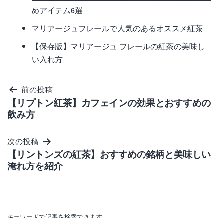
めアイテム6選
マリアージュフレールで人気のあるオススメ紅茶
【保存版】マリアージュ フレールの紅茶の美味し
い入れ方
投
前の投稿
【リプトン紅茶】カフェインの効果とおすすめの
稿
飲み方
ナ
ビ
次の投稿
ゲ
【リントンズの紅茶】おすすめの銘柄と美味しい
淹れ方を紹介
ー
シ
ョ
キーワードで記事を検索できます。